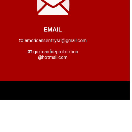
EMAIL
📧 americansentrysrl@gmail.com
📧 guzmanfireprotection
@hotmail.com