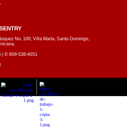
SENTRY
ásquez No. 100, Villa María, Santo Domingo,
nicana.
 |
✆ 809-538-4051
3