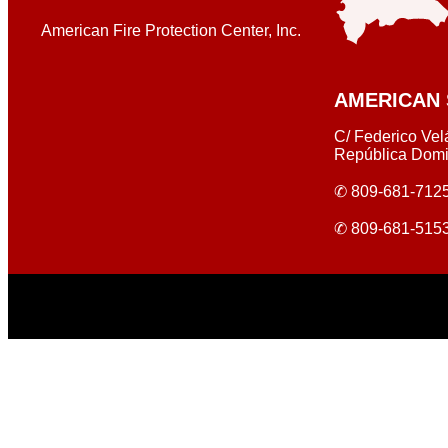
American Fire Protection Center, Inc.
AMERICAN 
C/ Federico Vel
República Domi
✆ 809-681-7125
✆ 809-681-515