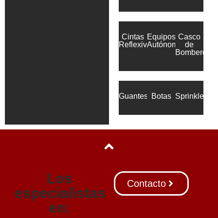
Cintas
Equipos
Casco
Reflexivas
Autónomos
de
Bomberos
Guantes
Botas
Sprinkler
Los
Contacto
especialistas
en: