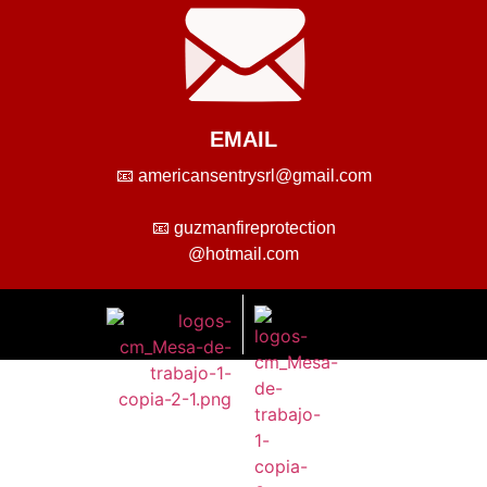
EMAIL
📧 americansentrysrl@gmail.com
📧 guzmanfireprotection
@hotmail.com