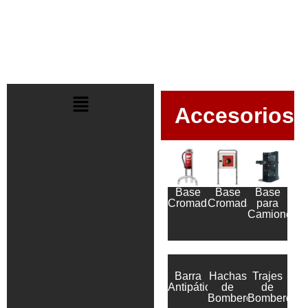
Accesorios
Base
Base
Base
Cromada
Cromada
para
Camiones
Barra
Hachas
Trajes
Antipático
de
de
Bomberos
Bomberos