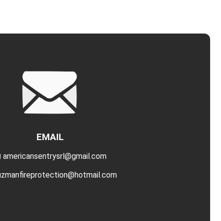
EMAIL
 americansentrysrl@gmail.com
uzmanfireprotection@hotmail.com