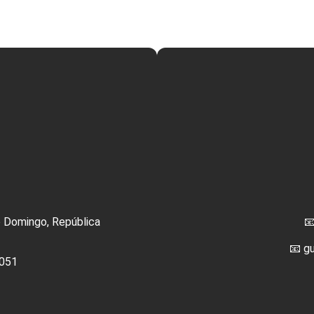
o Domingo, República

📧 g
051